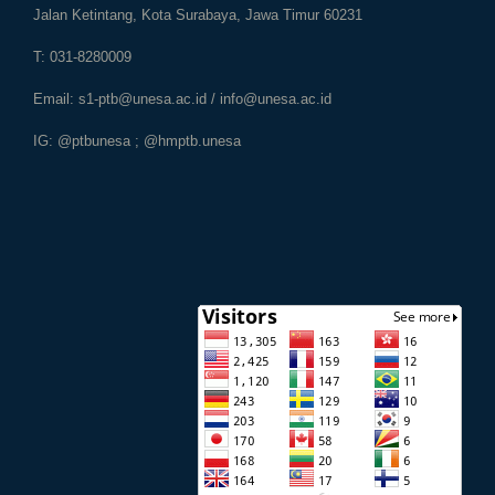
Jalan Ketintang, Kota Surabaya, Jawa Timur 60231
T: 031-8280009
Email:
s1-ptb@unesa.ac.id
/
info@unesa.ac.id
IG: @ptbunesa ; @hmptb.unesa