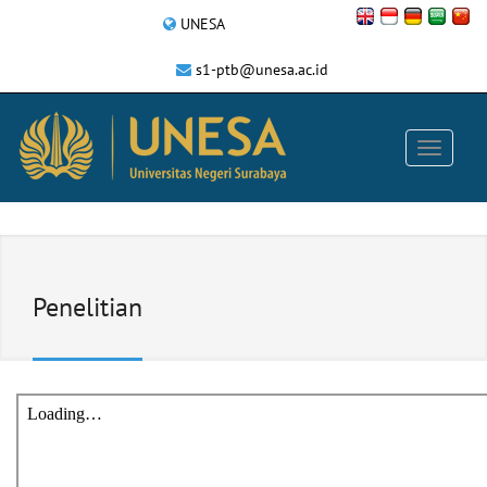
UNESA
s1-ptb@unesa.ac.id
Penelitian