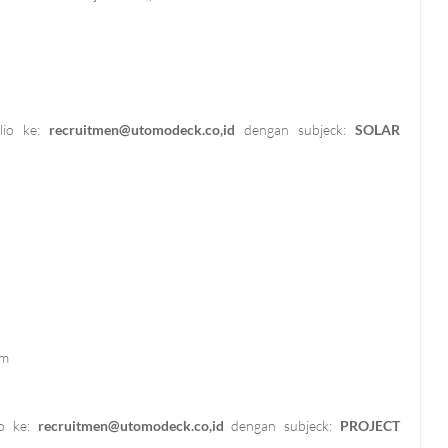
lio ke:
recruitmen@utomodeck.co
,id
dengan subjeck:
SOLAR
am
io ke:
recruitmen@utomodeck.co
,id
dengan subjeck:
PROJECT