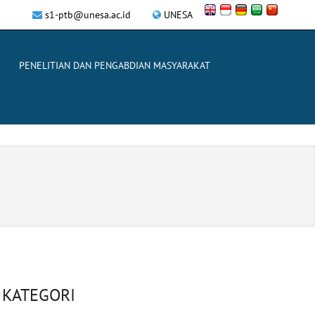
s1-ptb@unesa.ac.id
UNESA
PENELITIAN DAN PENGABDIAN MASYARAKAT
KATEGORI