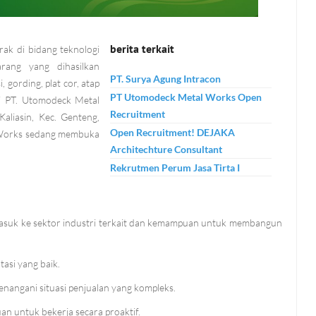
berita terkait
ak di bidang teknologi
rang yang dihasilkan
PT. Surya Agung Intracon
, gording, plat cor, atap
PT Utomodeck Metal Works Open
si PT. Utomodeck Metal
Recruitment
aliasin, Kec. Genteng,
Open Recruitment! DEJAKA
l Works sedang membuka
Architechture Consultant
Rekrutmen Perum Jasa Tirta I
masuk ke sektor industri terkait dan kemampuan untuk membangun
asi yang baik.
nangani situasi penjualan yang kompleks.
n untuk bekerja secara proaktif.