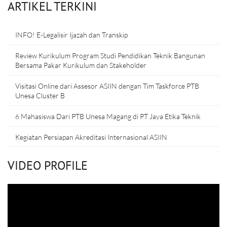
ARTIKEL TERKINI
INFO! E-Legalisir Ijazah dan Transkip
Review Kurikulum Program Studi Pendidikan Teknik Bangunan
Bersama Pakar Kurikulum dan Stakeholder
Visitasi Online dari Assesor ASIIN dengan Tim Taskforce PTB
Unesa Cluster B
6 Mahasiswa Dari PTB Unesa Magang di PT Jaya Etika Teknik
Kegiatan Persiapan Akreditasi Internasional ASIIN
VIDEO PROFILE